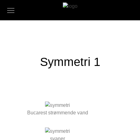
Symmetri 1
Bucarest strømmende vand
svaner